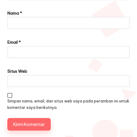
Nama
*
Email
*
Situs Web
Simpan nama, email, dan situs web saya pada peramban ini untuk
komentar saya berikutnya.