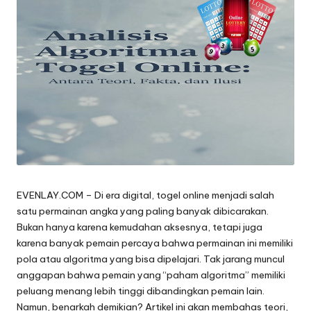
EVENLAY.COM
– Di era digital, togel online menjadi salah
satu permainan angka yang paling banyak dibicarakan.
Bukan hanya karena kemudahan aksesnya, tetapi juga
karena banyak pemain percaya bahwa permainan ini memiliki
pola atau algoritma yang bisa dipelajari. Tak jarang muncul
anggapan bahwa pemain yang “paham algoritma” memiliki
peluang menang lebih tinggi dibandingkan pemain lain.
Namun, benarkah demikian? Artikel ini akan membahas teori,