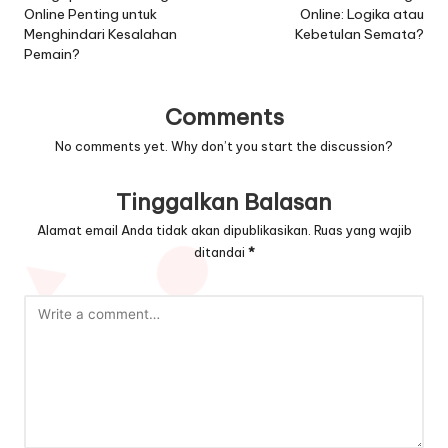
Online Penting untuk
Online: Logika atau
Menghindari Kesalahan
Kebetulan Semata?
Pemain?
Comments
No comments yet. Why don’t you start the discussion?
Tinggalkan Balasan
Alamat email Anda tidak akan dipublikasikan.
Ruas yang wajib
ditandai
*