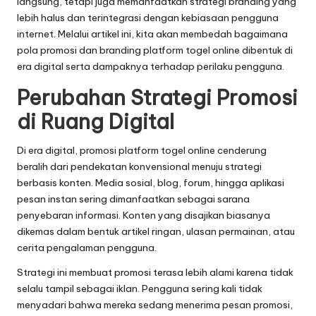
langsung, tetapi juga memanfaatkan strategi branding yang
lebih halus dan terintegrasi dengan kebiasaan pengguna
internet. Melalui artikel ini, kita akan membedah bagaimana
pola promosi dan branding platform togel online dibentuk di
era digital serta dampaknya terhadap perilaku pengguna.
Perubahan Strategi Promosi
di Ruang Digital
Di era digital, promosi platform togel online cenderung
beralih dari pendekatan konvensional menuju strategi
berbasis konten. Media sosial, blog, forum, hingga aplikasi
pesan instan sering dimanfaatkan sebagai sarana
penyebaran informasi. Konten yang disajikan biasanya
dikemas dalam bentuk artikel ringan, ulasan permainan, atau
cerita pengalaman pengguna.
Strategi ini membuat promosi terasa lebih alami karena tidak
selalu tampil sebagai iklan. Pengguna sering kali tidak
menyadari bahwa mereka sedang menerima pesan promosi,