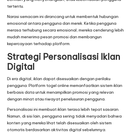
tertentu.
Narasi semacam ini dirancang untuk membentuk hubungan
emosional antara pengguna dan merek. Ketika pengguna
merasa terhubung secara emosional, mereka cenderung lebih
mudah menerima pesan promosi dan membangun
kepercayaan terhadap platform.
Strategi Personalisasi Iklan
Digital
Di era digital, iklan dapat disesuaikan dengan perilaku
pengguna. Platform togel online memanfaatkan sistem iklan
berbasis data untuk menampilkan promosi yang relevan
dengan minat atau riwayat penelusuran pengguna.
Personalisasi ini membuat iklan terasa lebih tepat sasaran.
Namun, di sisi lain, pengguna sering tidak menyadari bahwa
konten yang mereka lihat telah disesuaikan oleh sistem
otomatis berdasarkan aktivitas digital sebelumnya.