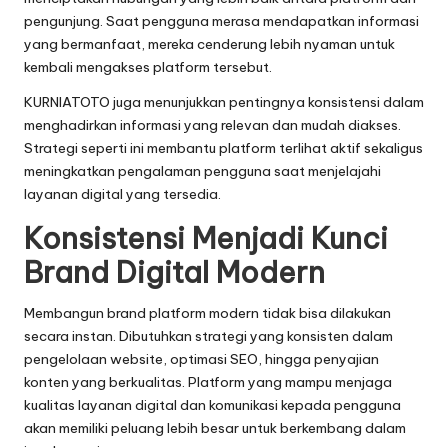
pengunjung. Saat pengguna merasa mendapatkan informasi
yang bermanfaat, mereka cenderung lebih nyaman untuk
kembali mengakses platform tersebut.
KURNIATOTO juga menunjukkan pentingnya konsistensi dalam
menghadirkan informasi yang relevan dan mudah diakses.
Strategi seperti ini membantu platform terlihat aktif sekaligus
meningkatkan pengalaman pengguna saat menjelajahi
layanan digital yang tersedia.
Konsistensi Menjadi Kunci
Brand Digital Modern
Membangun brand platform modern tidak bisa dilakukan
secara instan. Dibutuhkan strategi yang konsisten dalam
pengelolaan website, optimasi SEO, hingga penyajian
konten yang berkualitas. Platform yang mampu menjaga
kualitas layanan digital dan komunikasi kepada pengguna
akan memiliki peluang lebih besar untuk berkembang dalam