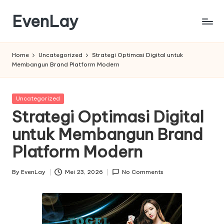
EvenLay
Skip
to
EvenLay.com
content
Home
Uncategorized
Strategi Optimasi Digital untuk
Membangun Brand Platform Modern
Posted
Uncategorized
in
Strategi Optimasi Digital
untuk Membangun Brand
Platform Modern
By
EvenLay
Mei 23, 2026
No Comments
Posted
by