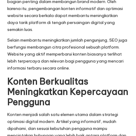
bagian penting dalam membangun brand modern. Oleh
karena itu, pengembangan konten informatif dan optimasi
website secara berkala dapat membantu meningkatkan
daya tarik platform di tengah persaingan digital yang
semakin luas.
Selain membantu meningkatkan jumlah pengunjung, SEO juga
berfungsi membangun citra profesional sebuah platform.
Website yang aktif memperbarui konten biasanya terlihat
lebih terpercaya dan relevan bagi pengguna yang mencari
informasi terbaru secara online.
Konten Berkualitas
Meningkatkan Kepercayaan
Pengguna
Konten menjadi salah satu elemen utama dalam strategi
optimasi digital modern. Artikel yang informatif, mudah
dipahami, dan sesuai kebutuhan pengguna mampu
menciptakan hubungan yang lebih baik antara platform dan