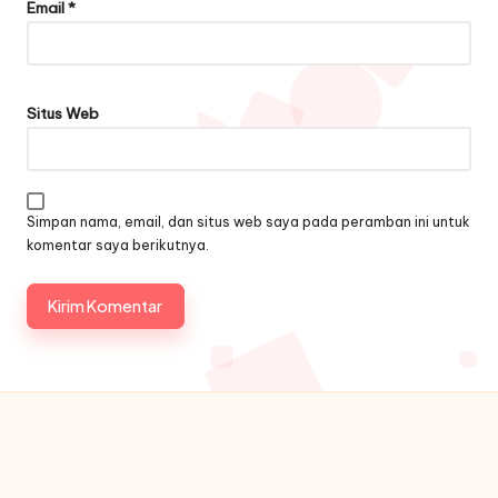
Email
*
Situs Web
Simpan nama, email, dan situs web saya pada peramban ini untuk
komentar saya berikutnya.